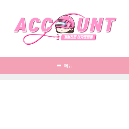
컨
텐
츠
로
건
너
뛰
기
메뉴