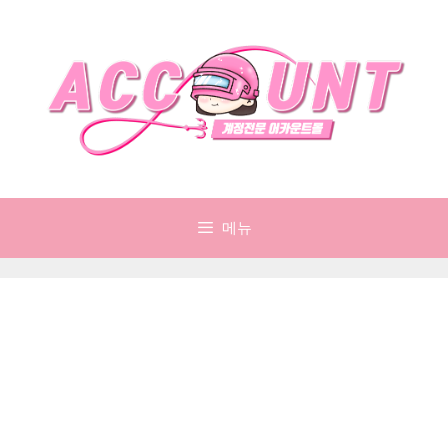
컨
텐
츠
로
건
너
뛰
기
메뉴