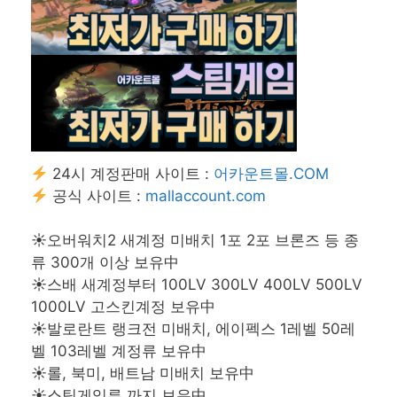
24시 계정판매 사이트 :
어카운트몰.COM
공식 사이트 :
mallaccount.com
☀오버워치2 새계정 미배치 1포 2포 브론즈 등 종
류 300개 이상 보유中
☀
새계정부터 100LV 300LV 400LV 500LV
스배
1000LV 고스킨계정 보유中
☀발로란트 랭크전 미배치, 에이펙스 1레벨 50레
벨 103레벨 계정류 보유中
☀롤, 북미, 배트남 미배치 보유中
☀스팀게임류 까지 보유中