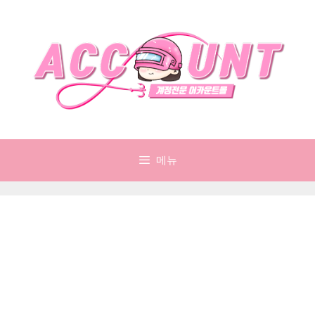
컨
텐
츠
로
건
너
뛰
기
메뉴