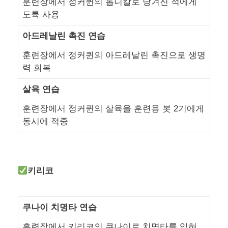
훈련장에서 정커퀸의 톱니칼로 당겨진 적에게
도륙 사용
아드레날린 촉진 연습
훈련장에서 정커퀸의 아드레날린 촉진으로 생명
력 회복
살육 연습
훈련장에서 정커퀸의 살육을 훈련용 봇 2기에게
동시에 적중
키리코
쿠나이 치명타 연습
훈련장에서 키리코의 쿠나이로 치명타를 입혀