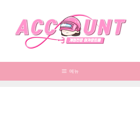
컨
텐
츠
로
건
너
뛰
기
메뉴