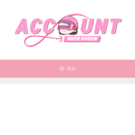
컨
텐
츠
로
건
너
뛰
기
메뉴