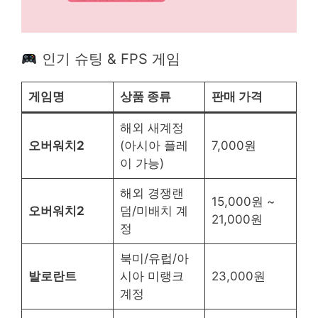
인기 슈팅 & FPS 게임
게임명
상품 종류
판매 가격
해외 새계정
오버워치2
(아시아 플레
7,000원
이 가능)
해외 경쟁랜
15,000원 ~
오버워치2
덤/미배치 계
21,000원
정
북미/유럽/아
발로란트
시아 미랭크
23,000원
계정