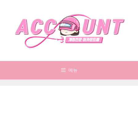
컨
텐
츠
로
건
너
뛰
기
메뉴