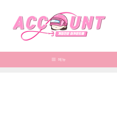
컨
텐
츠
로
건
너
뛰
기
메뉴