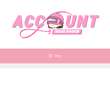
컨
텐
츠
로
건
너
뛰
기
메뉴