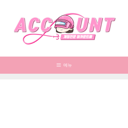
컨
텐
츠
로
건
너
뛰
기
메뉴