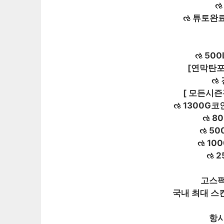
ઌ
ઌ 튜토완료
ઌ 500
[연막탄포
ઌ
[ 모든시즌
ઌ 1300G코
ઌ 8
ઌ 5
ઌ 10
ઌ 
고스팩
국내 최대 스
항시