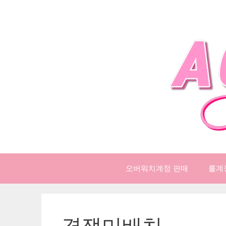
컨
텐
츠
로
건
너
뛰
기
오버워치계정 판매
롤계
경쟁미배치