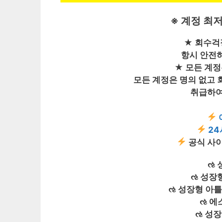
※ 계정 최
★ 회수걱
항시 안전
★ 모든 계정
모든 계정은 명의 없고
취급하여
2
공식 사이
ઌ 
ઌ 성장
ઌ 성장형 아
ઌ 에
ઌ 성