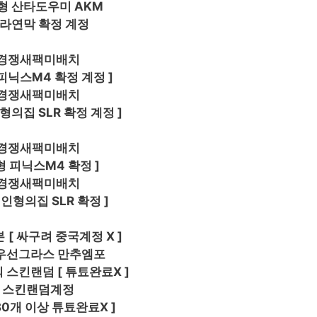
형 산타도우미 AKM
보라연막 확정 계정
 경쟁새팩미배치
 피닉스M4 확정 계정 ]
 경쟁새팩미배치
형의집 SLR 확정 계정 ]
 경쟁새팩미배치
형 피닉스M4 확정 ]
 경쟁새팩미배치
 인형의집 SLR 확정 ]
본
[ 싸구려 중국계정 X ]
우선그라스 만추엠포
 스킨랜덤 [ 튜툐완료X ]
 스킨랜덤계정
80개 이상 튜툐완료X ]