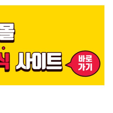
계정판매샵 #발로란트계정판매샵 #에이펙스계정판매샵 #스팀게임계정판
#계정 #계정 #옵치계정 #러스트계정 #어카운트몰 #명의없는계정 #최저
워치계정최저가 #오버워치계정자판기 #오버워치계정판매샵