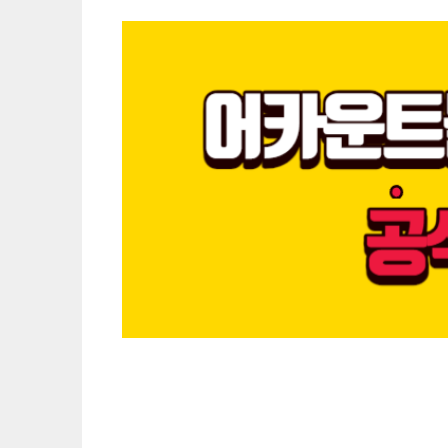
#오버워치2계정판매샵 #계정판매샵 #리그오브레전드
매샵 #게임계정자판기 #계정판매 #계정매입 #오버워치 
가 #스팀 # #친목 #오버워치 #마인크래프트 #오버